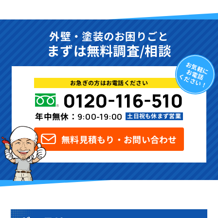
外壁・塗装のお困りごと
まずは無料調査/相談
お気軽に
お電話
ください！
お急ぎの方はお電話ください
0120-116-510
年中無休：
9:00-19:00
土日祝も休まず営業
無料見積もり・お問い合わせ