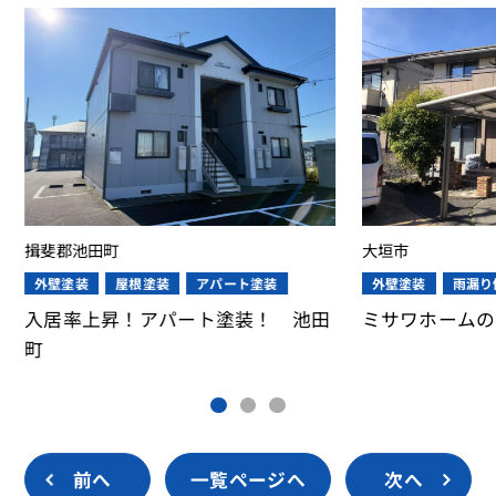
斐郡池田町
大垣市
外壁塗装
屋根塗装
アパート塗装
外壁塗装
雨漏り修理・
居率上昇！アパート塗装！ 池田
ミサワホームの塗り
前へ
一覧ページへ
次へ