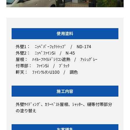
使用塗料
外壁1： ﾆｯﾍﾟﾊﾟｰﾌｪｸﾄﾄｯﾌﾟ / ND-174
外壁2： ﾆｯﾍﾟﾌｧｲﾝSi / N-45
屋根： ﾊｲﾙｰﾌﾏｲﾙﾄﾞｼﾘｺﾝ遮熱 / ｱｯｼｭｸﾞﾚｰ
付帯部： ﾌｧｲﾝSi / ﾌﾞﾗｯｸ
軒天： ﾌｧｲﾝｳﾚﾀﾝU100 / 調色
施工内容
外壁ｻｲﾃﾞｨﾝｸﾞ、ｶﾗｰﾍﾞｽﾄ屋根、ｼｬｯﾀｰ、樋等付帯部分
の塗り替え
お客様名