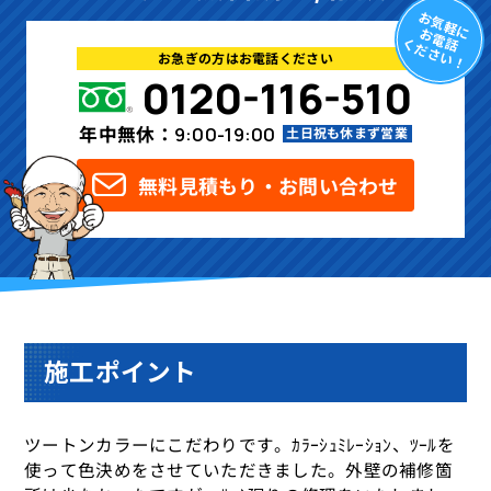
お気軽に
お電話
ください！
お急ぎの方はお電話ください
0120-116-510
年中無休：
9:00-19:00
土日祝も休まず営業
無料見積もり・お問い合わせ
施工ポイント
ツートンカラーにこだわりです。ｶﾗｰｼｭﾐﾚｰｼｮﾝ、ﾂｰﾙを
使って色決めをさせていただきました。外壁の補修箇