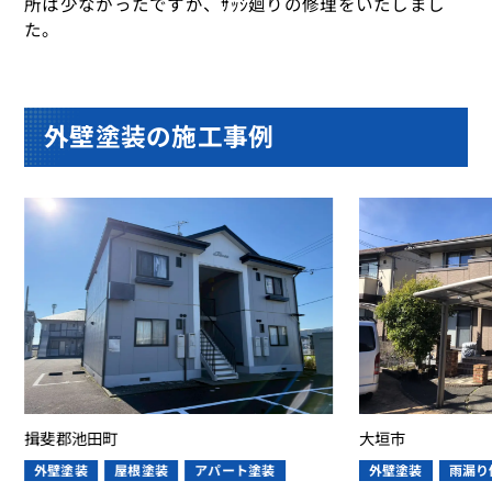
所は少なかったですが、ｻｯｼ廻りの修理をいたしまし
た。
外壁塗装の施工事例
揖斐郡池田町
大垣市
外壁塗装
屋根塗装
アパート塗装
外壁塗装
雨漏り